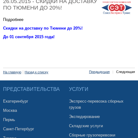
26.05.2015 - СКИДКИ НА ДОСТАВКУ
ПО ТЮМЕНИ ДО 20%!
Подробнее
Скидки на доставку по Тюмени до 20%!
До 01 сентября 2015 года!
|
Предыдущая
|
Следующая
На главную
Назад к списку
ПРЕДСТАВИТЕЛЬСТВА
УСЛУГИ
Екатеринбург
Экспресс-перевозка сборных
грузов
Москва
Экспедирование
Пермь
Складские услуги
Санкт-Петербург
Сборные грузоперевозки